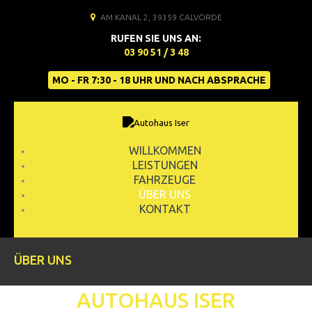
AM KANAL 2, 39359 CALVÖRDE
RUFEN SIE UNS AN:
03 90 51 / 3 48
MO - FR 7:30 - 18 UHR UND NACH ABSPRACHE
WILLKOMMEN
LEISTUNGEN
FAHRZEUGE
ÜBER UNS
KONTAKT
ÜBER UNS
AUTOHAUS ISER